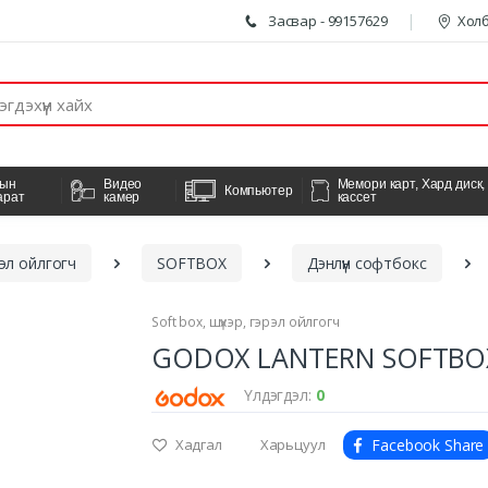
Засвар - 99157629
Холб
гын
Видео
Мемори карт, Хард диск,
Компьютер
арат
камер
кассет
рэл ойлгогч
SOFTBOX
Дэнлүүн софтбокс
Soft box, шүхэр, гэрэл ойлгогч
GODOX LANTERN SOFTBOX
Үлдэгдэл:
0
Хадгал
Харьцуул
Facebook Share