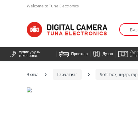
Welcome to Tuna Electronics
Хайлт
Аудио дууны
Зур
Проектор
Дуран
төхөөрөмж
апп
Эхлэл
Гэрэлтүүлэг
Soft box, шүхэр, гэ