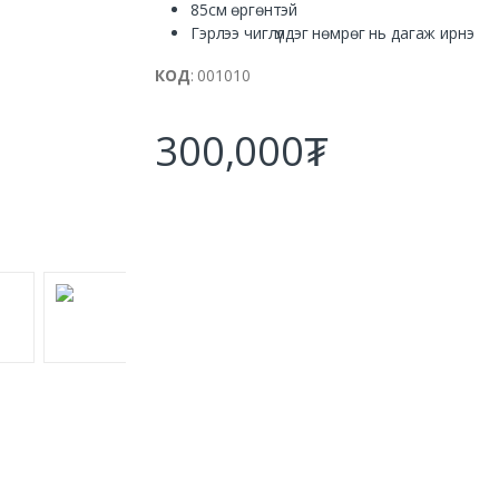
85см өргөнтэй
Гэрлээ чиглүүлдэг нөмрөг нь дагаж ирнэ
КОД
: 001010
300,000₮