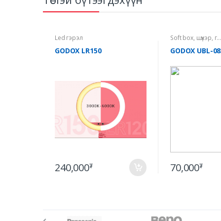
Led гэрэл
Soft box, шүхэр, г...
GODOX LR150
GODOX UBL-08
240,000
70,000
₮
₮