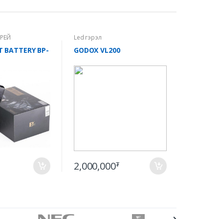
ЕРЕЙ
Led гэрэл
T BATTERY BP-
GODOX VL200
2,000,000
₮