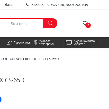
оо барих
99058099, 99159278, 88228099,99091819
Бүх ангилал
0
Ухаалаг
Ахуйн цахилгаан
Гэрэлтүүлэг
төхөөрөмж
хэрэгсэл
GODOX LANTERN SOFTBOX CS-65D
 CS-65D