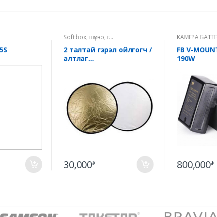
Soft box, шүхэр, г...
КАМЕРА БАТТ
5S
2 талтай гэрэл ойлгогч /
FB V-MOUN
алтлаг...
190W
30,000
800,000
₮
₮