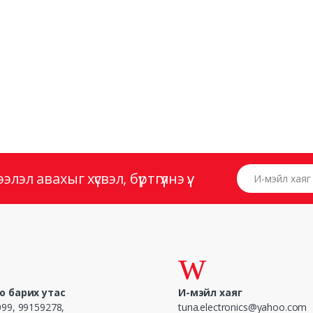
И-мэйл хаяг
эл авахыг хүсвэл, бүртгүүлнэ үү.
о барих утас
И-мэйл хаяг
99, 99159278,
tuna.electronics@yahoo.com