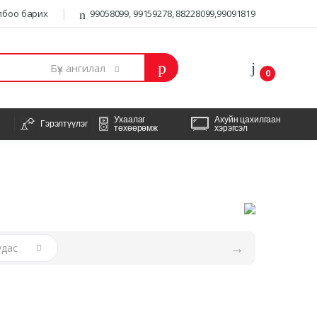
лбоо барих
99058099, 99159278, 88228099,99091819
Бүх ангилал
0
Ухаалаг
Ахуйн цахилгаан
Гэрэлтүүлэг
төхөөрөмж
хэрэгсэл
→
удас