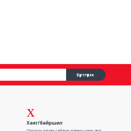
Бүртгүүлэх
Хаяг/байршил
Оросын элчин сайдын яамны чанх ард