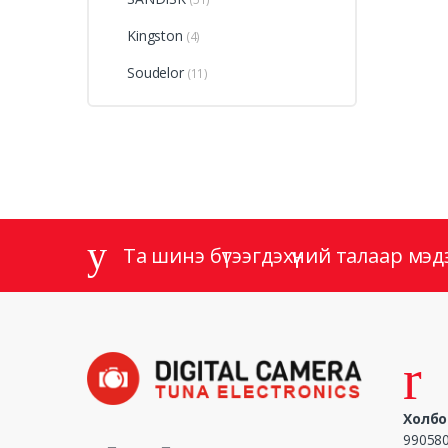
Kingston
(4)
Soudelor
(11)
Та шинэ бүтээгдэхүүний талаар мэдээл
Холбо
990580