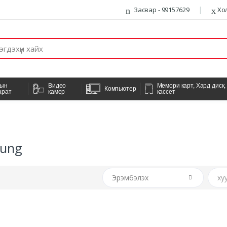
Засвар - 99157629
Хо
гын
Видео
Мемори карт, Хард диск,
Компьютер
арат
камер
кассет
ung
Эрэмбэлэх
ху