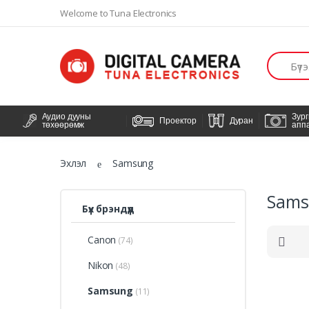
Welcome to Tuna Electronics
Хайлт
Аудио дууны
Зур
Проектор
Дуран
төхөөрөмж
апп
Эхлэл
Samsung
Sams
Бүх брэндүүд
Canon
(74)
Nikon
(48)
Samsung
(11)