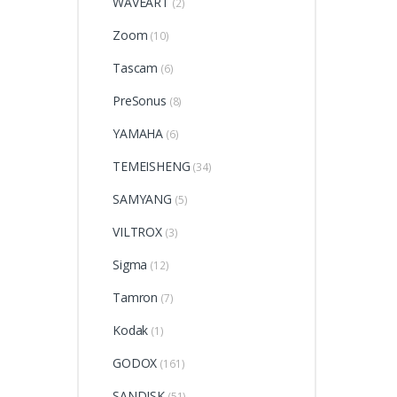
WAVEART
(2)
Zoom
(10)
Tascam
(6)
PreSonus
(8)
YAMAHA
(6)
TEMEISHENG
(34)
SAMYANG
(5)
VILTROX
(3)
Sigma
(12)
Tamron
(7)
Kodak
(1)
GODOX
(161)
SANDISK
(51)