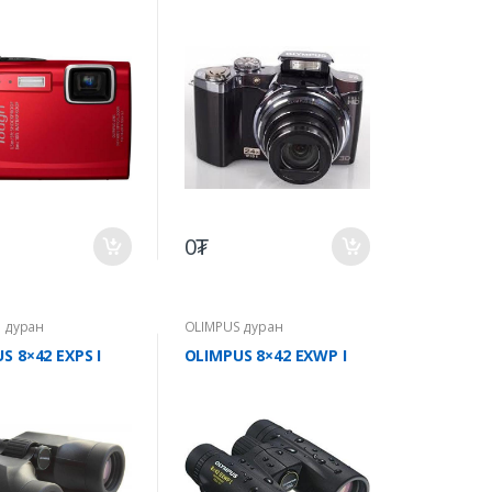
0₮
 дуран
OLIMPUS дуран
S 8×42 EXPS I
OLIMPUS 8×42 EXWP I