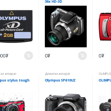
36x HD-3D
000₮
0₮
0₮
ал аппарат
Дижитал аппарат
OLIMPUS
pus stylus tough
Olympus SP610UZ
OLIMPU