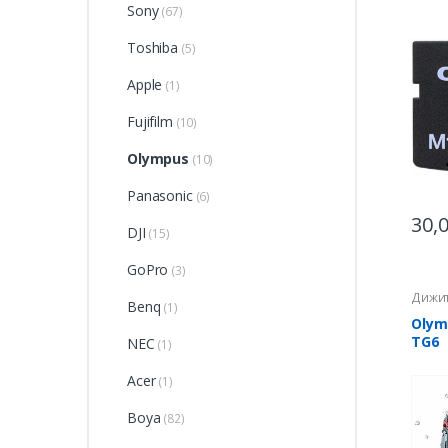
Sony
(67)
Toshiba
(5)
Apple
(1)
Fujifilm
(10)
Olympus
(10)
Panasonic
(6)
30,
DJI
(15)
GoPro
(3)
Дижит
Benq
(1)
Olym
TG6
NEC
(1)
Acer
(1)
Boya
(82)