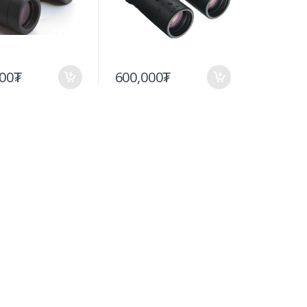
000₮
600,000₮