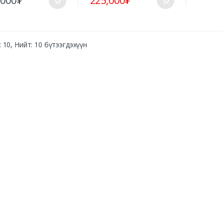
,000₮
225,000₮
 10, Нийт: 10 бүтээгдэхүүн