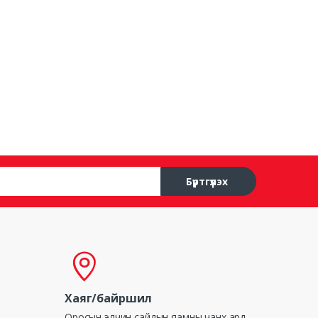
Бүртгүүлэх
Хаяг/байршил
Оросын элчин сайдын яамны чанх ард