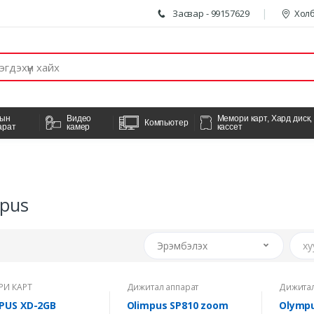
Засвар - 99157629
Холб
гын
Видео
Мемори карт, Хард диск,
Компьютер
арат
камер
кассет
pus
Эрэмбэлэх
ху
РИ КАРТ
Дижитал аппарат
Дижитал
PUS XD-2GB
Olimpus SP810 zoom
Olymp