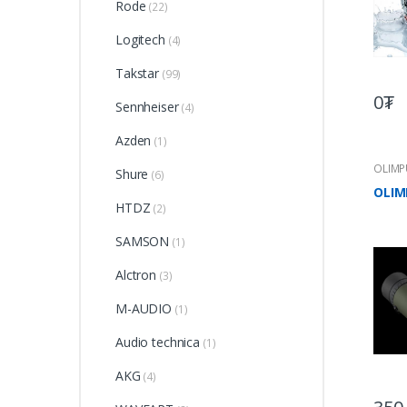
Rode
(22)
Logitech
(4)
Takstar
(99)
0₮
Sennheiser
(4)
Azden
(1)
OLIMP
Shure
(6)
OLIM
HTDZ
(2)
SAMSON
(1)
Alctron
(3)
M-AUDIO
(1)
Audio technica
(1)
AKG
(4)