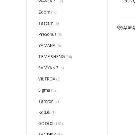
350
WAVEART
(2)
Zoom
(10)
Tascam
(6)
Хуудсанд:
PreSonus
(8)
YAMAHA
(6)
TEMEISHENG
(34)
SAMYANG
(5)
VILTROX
(3)
Sigma
(12)
Tamron
(7)
Kodak
(1)
GODOX
(161)
SANDISK
(51)