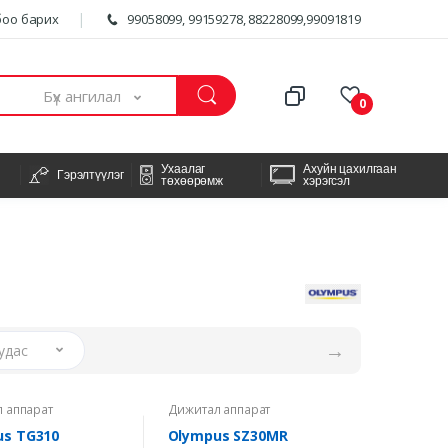
оо барих
99058099, 99159278, 88228099,99091819
Бүх ангилал
0
Ухаалаг
Ахуйн цахилгаан
Гэрэлтүүлэг
төхөөрөмж
хэрэгсэл
→
удас
 аппарат
Дижитал аппарат
us TG310
Olympus SZ30MR