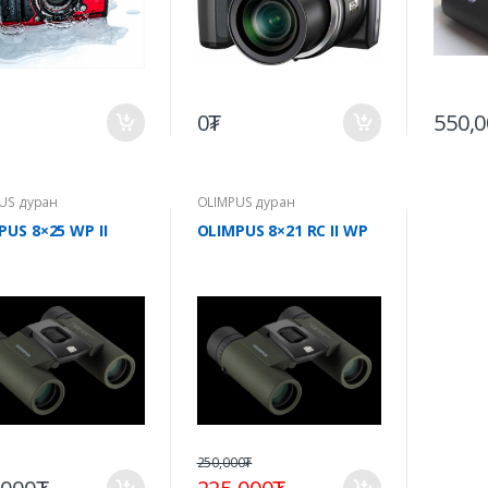
0₮
550,
US дуран
OLIMPUS дуран
PUS 8×25 WP II
OLIMPUS 8×21 RC II WP
250,000₮