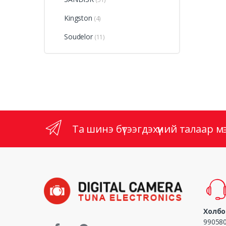
Kingston
(4)
Soudelor
(11)
Та шинэ бүтээгдэхүүний талаар мэдэ
Холбо
990580