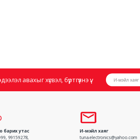
И-мэйл хаяг
элэл авахыг хүсвэл, бүртгүүлнэ үү.
о барих утас
И-мэйл хаяг
99, 99159278,
tuna.electronics@yahoo.com