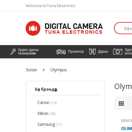
Welcome to Tuna Electronics
Хайлт
Аудио дууны
Зур
Проектор
Дуран
төхөөрөмж
апп
Эхлэл
Olympus
Olym
Бүх брэндүүд
Canon
(74)
Nikon
(48)
МЕМО
Samsung
(11)
OLIM