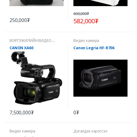
600,000₮
250,000₮
582,000₮
МЭРГЭЖИЛИЙН ВИДЕО ...
Видео камерa
CANON XA60
Canon Legria HF-R706
7,500,000₮
0₮
Видео камерa
Дагалдах хэрэгсэл