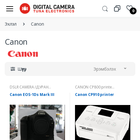
0
Эхлэл
Canon
Canon
Шүүтүүр
Эрэмбэлэх
DSLR CAMERA /ДУРАН...
CANON CP800 printe...
Canon EOS-1Ds Mark III
Canon CP910 printer