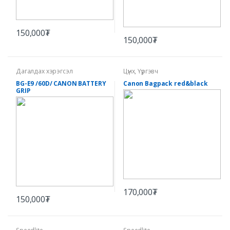
150,000₮
150,000₮
Дагалдах хэрэгсэл
Цүнх, Үүргэвч
BG-E9 /60D/ CANON BATTERY
Canon Bagpack red&black
GRIP
170,000₮
150,000₮