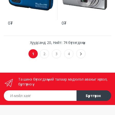
0₮
0₮
Хуудсанд: 20, Нийт: 74 бүтээгдэхүүн
1
2
3
4
Та шинэ бүтээгдэхүүний талаар мэдээлэл авахыг хүсвэл,
бүртгүүлнэ үү.
И-мэйл хаяг
Бүртгүүлэх