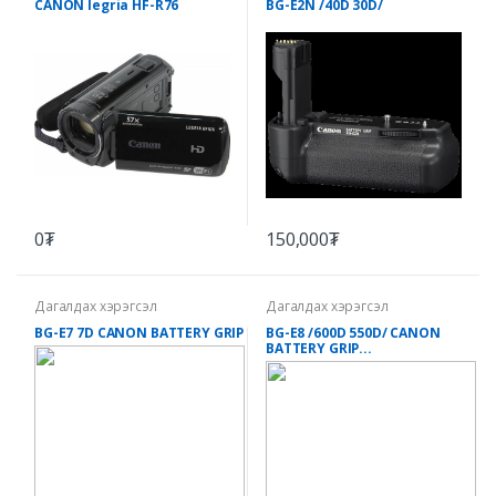
CANON legria HF-R76
BG-E2N /40D 30D/
0₮
150,000₮
Дагалдах хэрэгсэл
Дагалдах хэрэгсэл
BG-E7 7D CANON BATTERY GRIP
BG-E8 /600D 550D/ CANON
BATTERY GRIP...