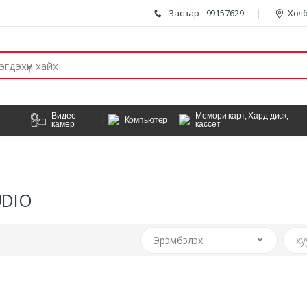
Засвар - 99157629
Холб
Видео
Мемори карт, Хард диск,
Компьютер
камер
кассет
UDIO
Эрэмбэлэх
ху