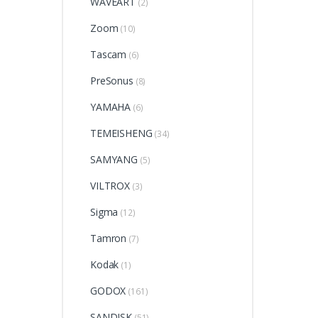
WAVEART
(2)
Zoom
(10)
Tascam
(6)
PreSonus
(8)
YAMAHA
(6)
TEMEISHENG
(34)
SAMYANG
(5)
VILTROX
(3)
Sigma
(12)
Tamron
(7)
Kodak
(1)
GODOX
(161)
SANDISK
(51)