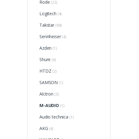
Rode
(22)
Logitech
(4)
Takstar
(99)
Sennheiser
(4)
Azden
(1)
Shure
(6)
HTDZ
(2)
SAMSON
(1)
Alctron
(3)
M-AUDIO
(1)
Audio technica
(1)
AKG
(4)