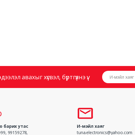
И-мэйл хаяг
элэл авахыг хүсвэл, бүртгүүлнэ үү.
о барих утас
И-мэйл хаяг
99, 99159278,
tuna.electronics@yahoo.com