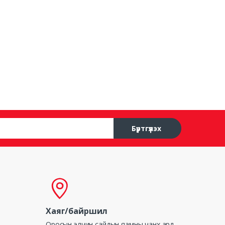
Бүртгүүлэх
Хаяг/байршил
Оросын элчин сайдын яамны чанх ард