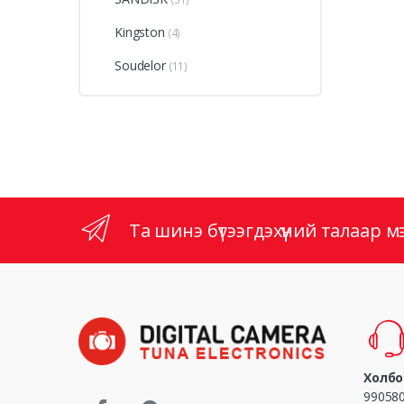
Kingston
(4)
Soudelor
(11)
Та шинэ бүтээгдэхүүний талаар мэдэ
Холбо
990580