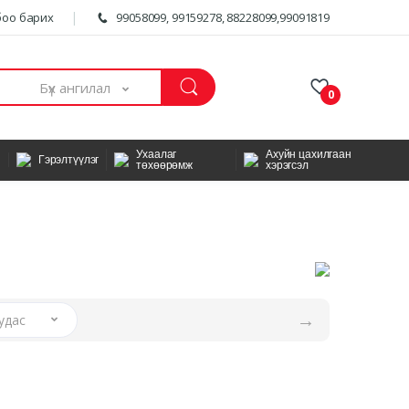
оо барих
99058099, 99159278, 88228099,99091819
Бүх ангилал
0
Ухаалаг
Ахуйн цахилгаан
Гэрэлтүүлэг
төхөөрөмж
хэрэгсэл
→
удас