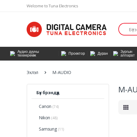
Welcome to Tuna Electronics
Хайлт
Аудио дууны
Зургын
Проектор
Дуран
төхөөрөмж
аппарат
Эхлэл
M-AUDIO
M-A
Бүх брэндүүд
Canon
(74)
Nikon
(48)
Samsung
(11)