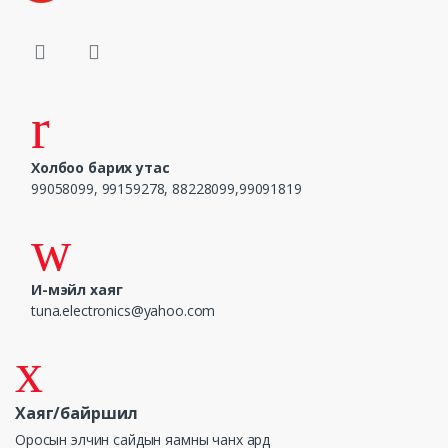
Холбоо барих утас
99058099, 99159278, 88228099,99091819
И-мэйл хаяг
tuna.electronics@yahoo.com
Хаяг/байршил
Оросын элчин сайдын яамны чанх ард