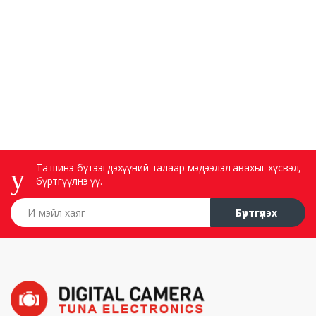
Та шинэ бүтээгдэхүүний талаар мэдээлэл авахыг хүсвэл,
бүртгүүлнэ үү.
И-мэйл хаяг
Бүртгүүлэх