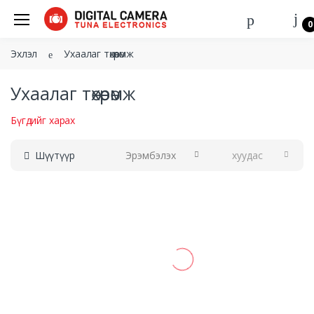
0
Эхлэл
Ухаалаг төхөөрөмж
Ухаалаг төхөөрөмж
Бүгдийг харах
Шүүтүүр
Эрэмбэлэх
хуудас