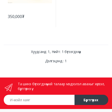
350,000₮
Хуудсанд: 1, Нийт: 1 бүтээгдэхүүн
Дэлгэцэнд : 1
Та шинэ бүтээгдэхүүний талаар мэдээлэл авахыг хүсвэл,
бүртгүүлнэ үү.
И-мэйл хаяг
Бүртгүүлэх