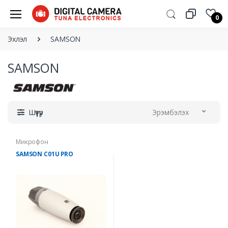
0
Эхлэл
SAMSON
SAMSON
Шүүтүүр
Эрэмбэлэх
Микрофон
SAMSON C01U PRO